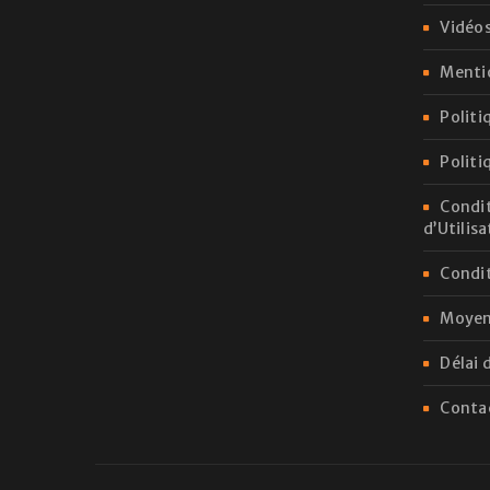
Vidéos
Menti
Politi
Politi
Condit
d’Utilis
Condit
Moyen
Délai 
Conta