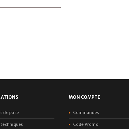
MATIONS
MON COMPTE
s de pose
Commandes
 techniques
Code Promo