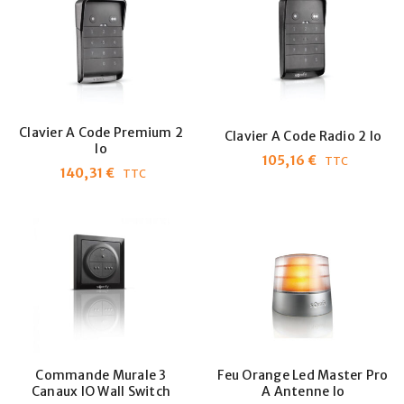
Clavier A Code Premium 2
Clavier A Code Radio 2 Io
Io
105,16
€
TTC
140,31
€
TTC
Commande Murale 3
Feu Orange Led Master Pro
Canaux IO Wall Switch
A Antenne Io