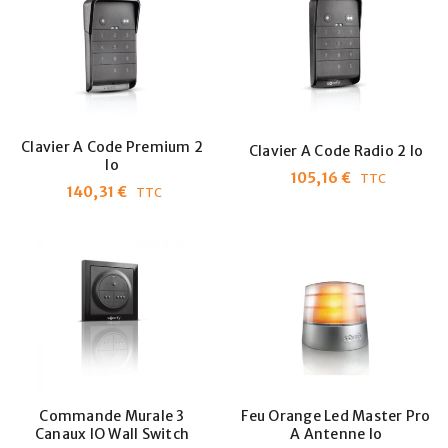
Clavier A Code Premium 2
Clavier A Code Radio 2 Io
Io
105,16
€
TTC
140,31
€
TTC
Commande Murale 3
Feu Orange Led Master Pro
Canaux IO Wall Switch
A Antenne Io