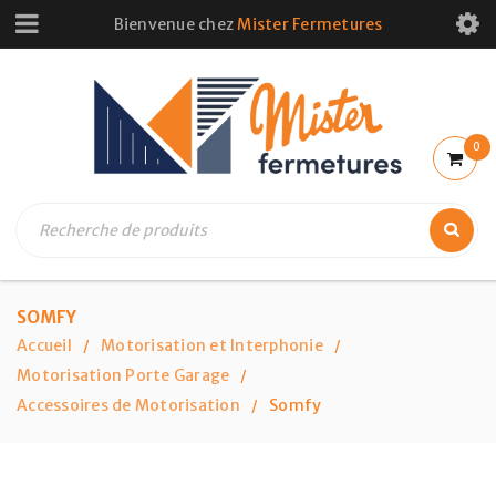
Bienvenue chez
Mister Fermetures
0
SOMFY
Accueil
Motorisation et Interphonie
/
/
Motorisation Porte Garage
/
Accessoires de Motorisation
Somfy
/