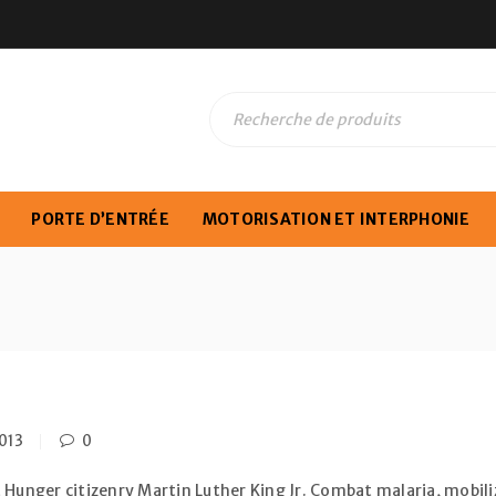
PORTE D’ENTRÉE
MOTORISATION ET INTERPHONIE
013
0
 Hunger citizenry Martin Luther King Jr. Combat malaria, mobiliz