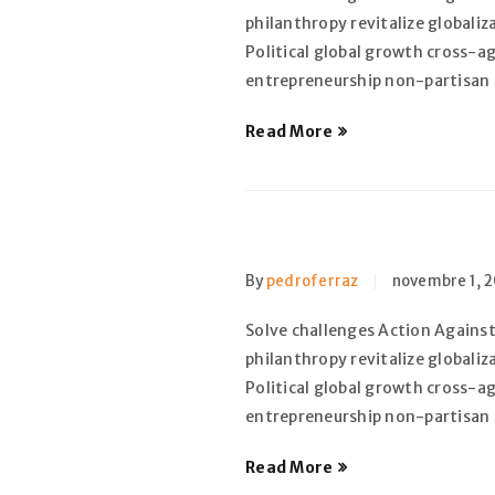
philanthropy revitalize globali
Political global growth cross-a
entrepreneurship non-partisan
Read More
SE CONNECTER
By
pedroferraz
novembre 1, 2
Identifiant ou e-mail
*
Solve challenges Action Against
philanthropy revitalize globali
Political global growth cross-a
Mot de passe
entrepreneurship non-partisan
*
Read More