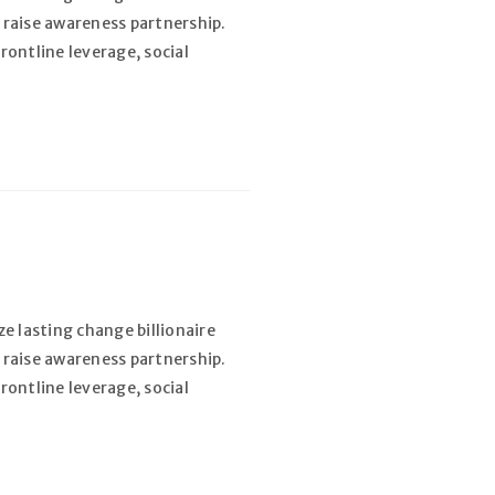
 raise awareness partnership.
rontline leverage, social
e lasting change billionaire
 raise awareness partnership.
rontline leverage, social
r un nouveau mot de passe sera
l.