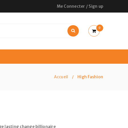
Me Connecter
/
Sign up
0
Accueil
High Fashion
/
e lasting change billionaire