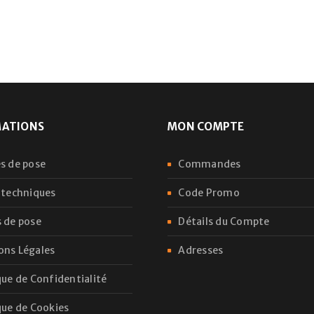
Voir notre
politique de confi
Se souvenir de moi
S’INSCRIRE
MATIONS
MON COMPTE
s de pose
Commandes
 techniques
Code Promo
 de pose
Détails du Compte
ons Légales
Adresses
que de Confidentialité
que de Cookies