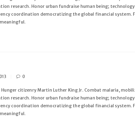
zation research. Honor urban fundraise human being; technology
gency coordination democratizing the global financial system. F
 meaningful.
S’INSCRIRE
013
0
Adresse e-mail
*
 Hunger citizenry Martin Luther King Jr. Combat malaria, mobiliz
zation research. Honor urban fundraise human being; technology
gency coordination democratizing the global financial system. F
 meaningful.
Un lien permettant de défini
envoyé à votre adresse e-mai