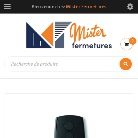
Bienvenue chez
Mister Fermetures
0