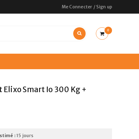
Me Connecter
/
Sign up
0
t Elixo Smart Io 300 Kg +
estimé :
15 jours