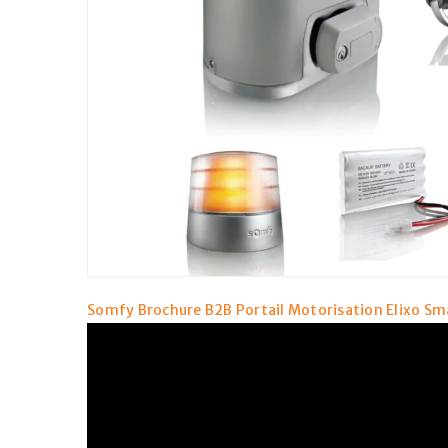
Somfy Brochure B2B Portail Motorisation Elixo Sma