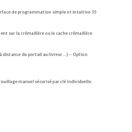
terface de programmation simple et intuitive 35
nt sur la crémaillère ou le cache crémaillère
 distance du portail au livreur…) – Option
uillage manuel sécurisé par clé individuelle.
r un nouveau mot de passe sera
l.