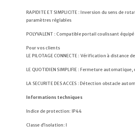
RAPIDITE ET SIMPLICITE : Inversion du sens de rota
paramètres réglables
POLYVALENT : Compatible portail coulissant équipé d
Pour vos clients
LE PILOTAGE CONNECTE : Vérification à distance de 
LE QUOTIDIEN SIMPLIFIE : Fermeture automatique, o
SE CONNECTER
LA SECURITE DES ACCES : Détection obstacle automat
Informations techniques
Identifiant ou e-mail
*
Indice de protection: IP44
Mot de passe
*
Classe d’isolation: I