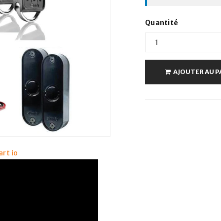
Quantité
AJOUTER AU P
rt io