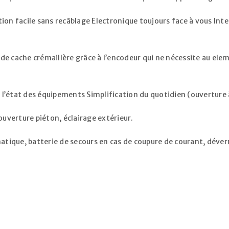
tion facile sans recâblage Electronique toujours face à vous In
e cache crémaillère grâce à l’encodeur qui ne nécessite au eleme
l’état des équipements Simplification du quotidien (ouverture à
uverture piéton, éclairage extérieur.
S’INSCRIRE
ique, batterie de secours en cas de coupure de courant, déverro
Adresse e-mail
*
Un lien permettant de défini
envoyé à votre adresse e-mai