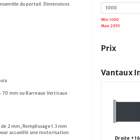
’ensemble du portail. Dimensions
Min: 1000
Max: 2095
m
Prix
Vantaux 
oix
/- 70 mm ou Barreaux Verticaux
x de 2 mm, Remplissage 1.3 mm
pour accueillir une motorisation
Droite
+
16