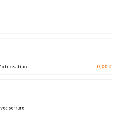
Motorisation
0,00
€
vec serrure
r un nouveau mot de passe sera
l.