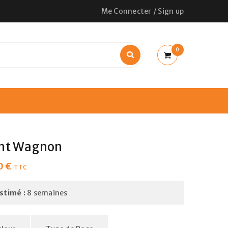
Me Connecter
/
Sign up
0
ant Wagnon
0
€
TTC
estimé :
8 semaines