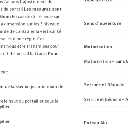
us faisons l'ajustement de
s du portail
Les mesures sont
500mm
En cas de différence sur
Sens d'ouverture
 la dimension sur les 3 niveaux
andé de contrôler la verticalité
iveau et d’une règle. Ces
ent nous être transmises pour
Motorisation
achat de portail battant.
Pour
Motorisation
-
Sans 
teur:
S’INSCRIRE
Serrure et Béquille
oir de laisser un jeu minimum de
Adresse e-mail
*
Serrure et Béquille
-
A
 le haut du portail et sous le
ilier
Un lien permettant de défini
ilier
Poteau Alu
envoyé à votre adresse e-mai