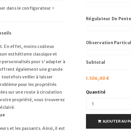
ner dans le configurateur =
Voir notre
politique de confi
Se souvenir de moi
Régulateur De Pent
S’INSCRIRE
nseils
Observation Particu
t. En effet, moins coûteux
r son esthétisme classique et
e personnalisés pour s'adapter à
Subtotal
t offrent également une grande
toutefois veiller à laisser
1.506,00
€
 problème pour les propriétés
Quantité
ées sur une route à circulation
 votre propriété, vous trouverez
 éclairé.
que
AJOUTER AU P
eurs et les passants. Ainsi, il est