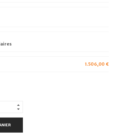
dentialité
.
e
laires
1.506,00
€
ANIER