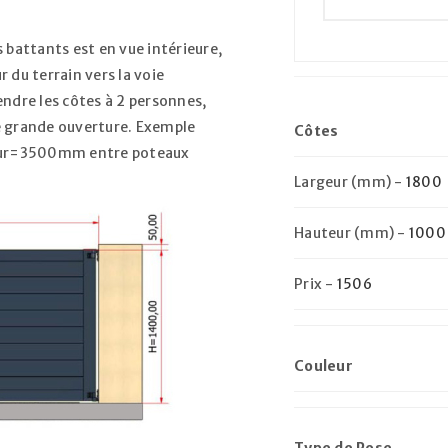
 battants est en vue intérieure,
r du terrain vers la voie
endre les côtes à 2 personnes,
ne grande ouverture. Exemple
Côtes
rgeur=3500mm entre poteaux
Largeur (mm)
-
1800
Hauteur (mm)
-
1000
Prix
-
1506
Couleur
Type de Pose