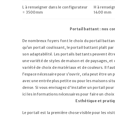
L à renseigner dans le configurateur
H à renseig
= 3500mm
1400 mm
SE CONNECTER
Portail battant : nos co
MOT DE PASSE PERDU ?
De nombreux foyers font le choix du portail battan
qu’un portail coulissant, le portail battant plaît pa
son adaptabilité. Les portails battants peuvent êtr
une variété de styles de maison et de paysages, e
variété de choix de matériaux et de couleurs. Il faut 
l’espace nécessaire pour s’ouvrir, cela peut être un
avec une entrée plus petite ou pour les maisons situ
dense. Si vous envisagez d'installer un portail pour
ici les informations nécessaires pour faire un choix
Esthétique et prati
Le portail est la première chose visible pour les visit