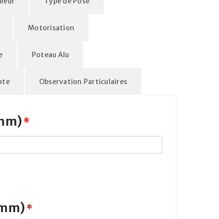
leur
Type de Pose
Motorisation
e
Poteau Alu
nte
Observation Particulaires
(mm)
*
(mm)
*