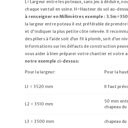
L=Largeur entre les poteaux, sans jeu à déduire, no
chaque vantail en usine. H=Hauteur du sol au-dessu
à renseigner en Millimètres exemple : 3.5m=3
la largeur entre poteau il est préférable de prendre
et d'indiquer la plus petite côte relevée. Il recomm
des piliers à l’aide soit d’un fil à plomb, soit d’un n
informations sur les défauts de construction peuv
vous aider à bien préparer votre chantier et votre 
notre exemple ci-dessus:
Pour la largeur:
Pour la hau
SE CONNECTER
L1 = 3520 mm
Il faut prév
Identifiant ou e-mail
*
50 mm entre
L2 = 3510 mm
chapeau du p
Mot de passe
*
L3 = 3500 mm
chapeau du p