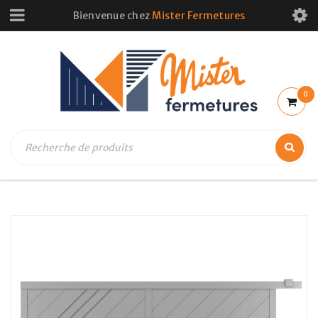
Bienvenue chez
Mister Fermetures
0