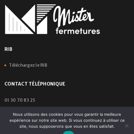
RIB
Téléchargez le RIB
CONTACT TÉLÉPHONIQUE
01 30 70 83 25
Nous utilisons des cookies pour vous garantir la meilleure
expérience sur notre site web. Si vous continuez à utiliser ce
© 2024 Mister Fermetures | All Rights Reserved – Droits
site, nous supposerons que vous en êtes satisfait.
Réservés | Développé par:
pedroferraz.com