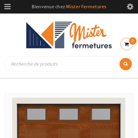
Bienvenue chez
Mister Fermetures
0