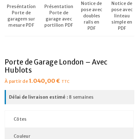
Notice de
Notice de
Preséntatíon
Présentation
pose avec
pose avec
Porte de
Porte de
doubles
linteau
garagem sur
garage avec
rails en
simple en
mesure PDF
portilion PDF
PDF
PDF
Porte de Garage London – Avec
Hublots
1.040,00
€
À partir de
TTC
Délai de livraison estimé :
8 semaines
Côtes
Couleur