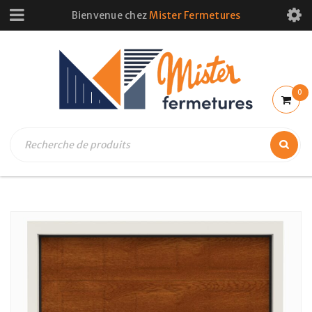
Bienvenue chez
Mister Fermetures
0