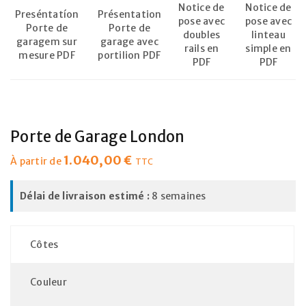
Notice de
Notice de
Preséntatíon
Présentation
pose avec
pose avec
Porte de
Porte de
doubles
linteau
garagem sur
garage avec
rails en
simple en
mesure PDF
portilion PDF
PDF
PDF
Porte de Garage London
1.040,00
€
À partir de
TTC
Délai de livraison estimé :
8 semaines
Côtes
Couleur